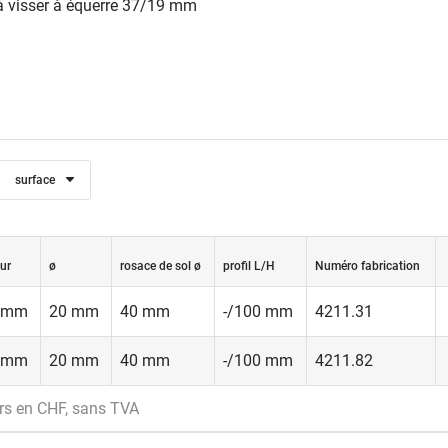
à visser à équerre 37/19 mm
surface
ur
ø
rosace de sol ø
profil L/H
Numéro fabrication
 mm
20 mm
40 mm
-/100 mm
4211.31
 mm
20 mm
40 mm
-/100 mm
4211.82
rs en CHF, sans TVA