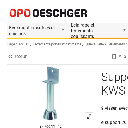
Supports pour parois de séparation KWS 4211
Informations produit
Eclairage et
Ferrements meubles et
ferrements
cuisines
coulissants
Page d’accueil
Ferrements portes et bâtiments
Quincaillerie
Ferrements po
retour
A la 
Sélectionnez une langue (FR)
Suppo
KWS 
à visser, ave
ø support 20
87.700.11 - 12