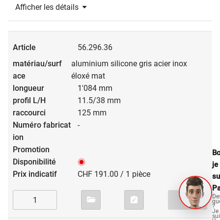
Afficher les détails
56.296.36
aluminium silicone gris acier inox
éloxé mat
1'084 mm
11.5/38 mm
125 mm
-
Bo
je
CHF 191.00 / 1 pièce
su
Pa
De
qu
?
Je
su