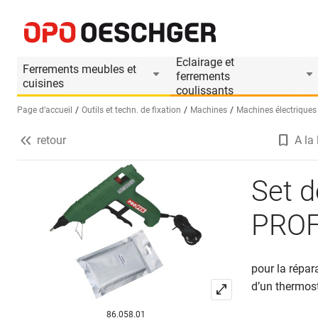
Set de démarrage remplinœuds PROFIX
Informations produit
Accessoires appropri
Eclairage et
Ferrements meubles et
ferrements
cuisines
coulissants
Page d’accueil
Outils et techn. de fixation
Machines
Machines électriques
retour
A la 
Sélectionnez une langue (FR)
Set 
PROF
pour la répar
d’un thermost
86.058.01