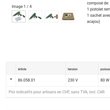
composé de:
Image
1
/
4
1 pistolet r
1 sachet avec
acajou)
Article
tension
puissa
86.058.01
230 V
80 W
Prix indicatifs pour artisans en CHF, sans TVA, incl. CAR