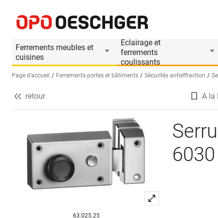
Serrure à bec de cane SCHÄNIS 6030
Informations produit
Eclairage et
Ferrements meubles et
ferrements
cuisines
coulissants
Page d’accueil
Ferrements portes et bâtiments
Sécurités antieffraction
Se
retour
A la 
Sélectionnez une langue (FR)
Serr
6030
63.025.25