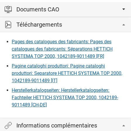
Documents CAO
Téléchargements
Veuillez vous connecter pour afficher et télécharger les
fichiers CAD.
Pages des catalogues des fabricants: Pages des
catalogues des fabricants: Séparations HETTICH
Connexion
SYSTEMA TOP 2000, 1042189-9011489 [FR]
Pagine cataloghi produttori: Pagine cataloghi
produttori: Separatore HETTICH SYSTEMA TOP 2000,
1042189-9011489 [IT]
Herstellerkatalogseiten: Herstellerkatalogseiten:
Fachteiler HETTICH SYSTEMA TOP 2000, 1042189-
9011489 [CH-DE]
Informations complémentaires