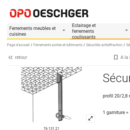
Sécurités pour grille
Informations produit
Eclairage et
Ferrements meubles et
ferrements
cuisines
coulissants
Page d’accueil
Ferrements portes et bâtiments
Sécurités antieffraction
Sé
retour
A la 
Sélectionnez une langue (FR)
Sécur
profil 20/2,8
1 garniture =
76.131.21