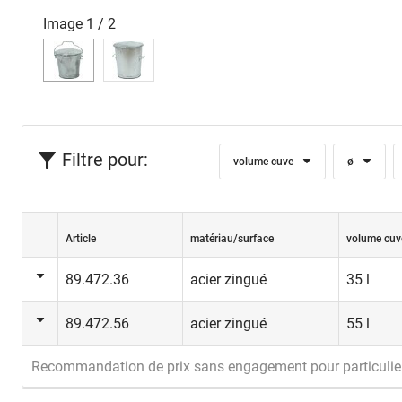
Image
1
/
2
Filtre pour:
volume cuve
ø
Article
matériau/surface
volume cuv
89.472.36
acier zingué
35 l
89.472.56
acier zingué
55 l
Recommandation de prix sans engagement pour particulie