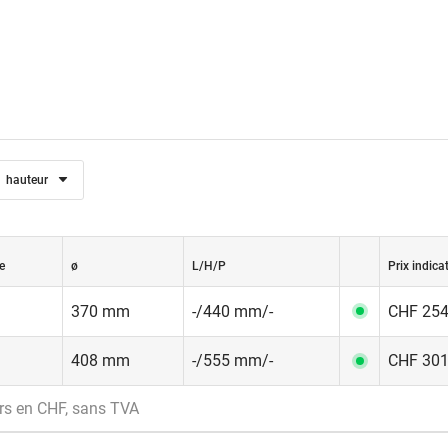
hauteur
e
ø
L/H/P
Prix indicat
370 mm
-/440 mm/-
CHF 254.
408 mm
-/555 mm/-
CHF 301.
rs en CHF, sans TVA