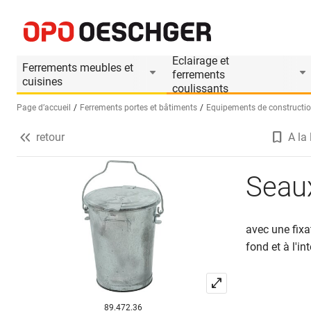
Seaux à ordures
Informations produit
Eclairage et
Ferrements meubles et
ferrements
cuisines
coulissants
Page d’accueil
Ferrements portes et bâtiments
Equipements de constructi
retour
A la 
Sélectionnez une langue (FR)
Seaux
avec une fixa
fond et à l'in
89.472.36