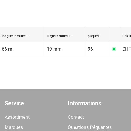
longueur rouleau
largeur rouleau
paquet
Prix i
66 m
19 mm
96
CHF 
Service
Informations
Assortiment
Contact
Marques
Questions fréquentes