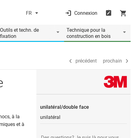
FR
Connexion
précédent
prochain
Outils et techn. de
Technique pour la
fixation
construction en bois
précédent
prochain
e
unilatéral/double face
ocs, à la
unilatéral
imiques et à
Des questions? Je suis là pour vous