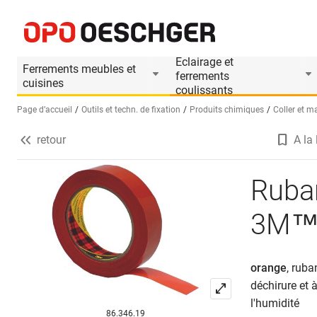
Rubans adhésifs pour bottelage 3M™ Scotch®
Informations produit
Eclairage et
Ferrements meubles et
ferrements
cuisines
coulissants
Page d’accueil
Outils et techn. de fixation
Produits chimiques
Coller et m
retour
A la 
Sélectionnez une langue (FR)
Ruban
3M™ 
orange
, ruba
déchirure et 
l'humidité
86.346.19