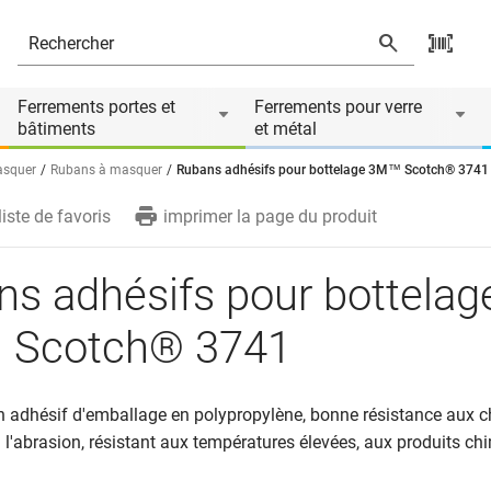
 3741
Ferrements portes et
Ferrements pour verre
bâtiments
et métal
asquer
Rubans à masquer
Rubans adhésifs pour bottelage 3M™ Scotch® 3741
liste de favoris
imprimer la page du produit
s adhésifs pour bottelag
Scotch® 3741
n adhésif d'emballage en polypropylène, bonne résistance aux ch
à l'abrasion, résistant aux températures élevées, aux produits ch