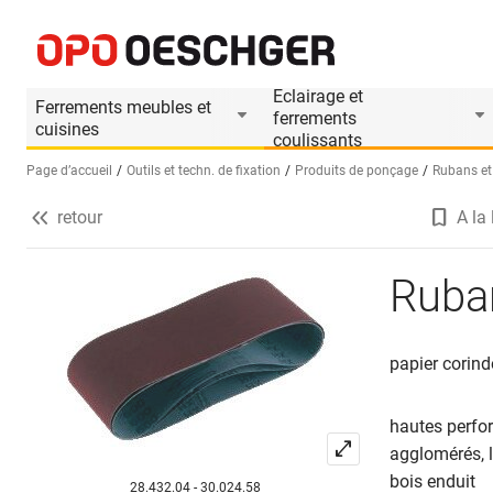
Rubans à poncer FESTOOL Rubin 2
Informations produit
Eclairage et
Ferrements meubles et
ferrements
cuisines
coulissants
Page d’accueil
Outils et techn. de fixation
Produits de ponçage
Rubans et
retour
A la 
Sélectionnez une langue (FR)
Ruba
papier corind
hautes perfor
agglomérés, l
bois enduit
28.432.04 - 30.024.58