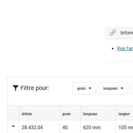
Infor
Voir l'a
Filtre pour:
grain
longueur
Article
grain
longueur
largeur
28.432.04
40
620 mm
105 