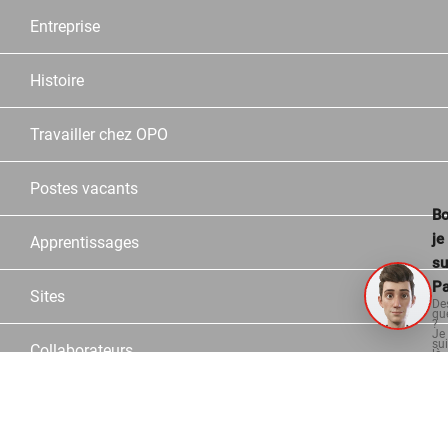
Entreprise
Histoire
Travailler chez OPO
Postes vacants
Bo
je
Apprentissages
su
Pa
Sites
De
qu
?
Je
su
Collaborateurs
là
po
vo
aid
Partner