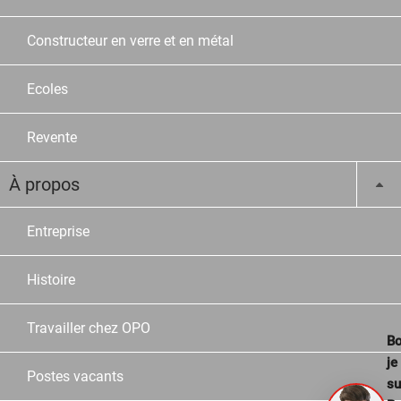
Constructeur en verre et en métal
Ecoles
Revente
À propos
Entreprise
Histoire
Travailler chez OPO
Bo
je
Postes vacants
su