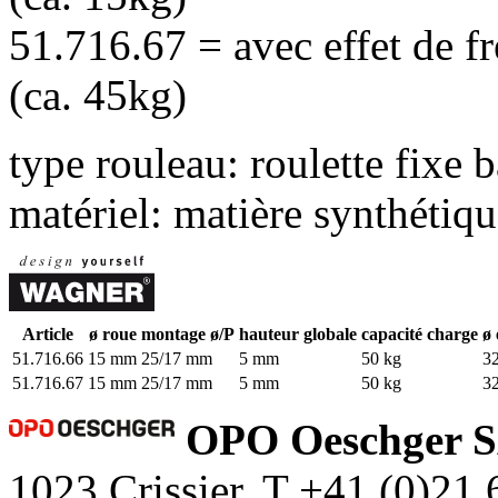
51.716.67 = avec effet de f
(ca. 45kg)
type rouleau: roulette fixe
b
matériel: matière synthétiq
Article
ø roue
montage ø/P
hauteur globale
capacité charge
ø 
51.716.66
15 mm
25/17 mm
5 mm
50 kg
3
51.716.67
15 mm
25/17 mm
5 mm
50 kg
3
OPO Oeschger 
1023 Crissier, T +41 (0)21