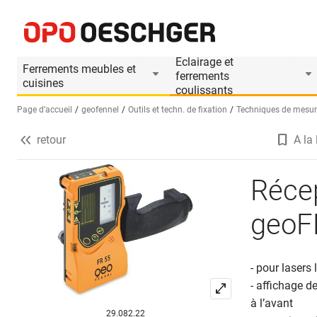
Récepteur pour laser ligne geoFENNEL FR 55
Informations produit
Accessoires approprié
Eclairage et
Ferrements meubles et
ferrements
cuisines
coulissants
Page d’accueil
geofennel
Outils et techn. de fixation
Techniques de mesur
retour
A la 
Sélectionnez une langue (FR)
Récep
geoF
- pour lasers 
- affichage de
à l’avant
29.082.22