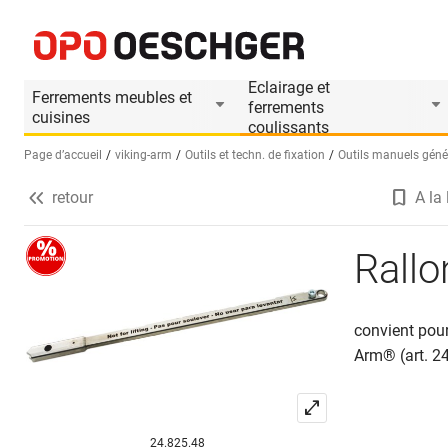
Rallonge de tige VIKING ARM®
Informations produit
Le produit est accesso
Eclairage et
Ferrements meubles et
ferrements
cuisines
coulissants
Page d’accueil
viking-arm
Outils et techn. de fixation
Outils manuels gén
retour
A la 
Sélectionnez une langue (FR)
Rall
convient pour
Arm® (art. 2
24.825.48