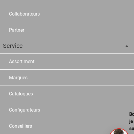
Collaborateurs
Partner
Service
Assortiment
Marques
Catalogues
Configurateurs
Bo
je
Conseillers
su