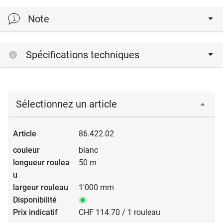
Note
- surfaces antidérapantes
Spécifications techniques
- utilisables plusieurs fois
- protège des détériorations mécaniques
- la feuille empêche la pénétration de liquides tels que l'eau
ou la penture
Sélectionnez un article
86.422.02
blanc
50 m
1'000 mm
CHF 114.70 / 1 rouleau