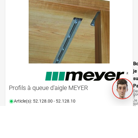
Bo
je
su
Pa
Profils à queue d'aigle MEYER
De
qu
?
Je
Article(s): 52.128.00 - 52.128.10
su
là
po
vo
aid