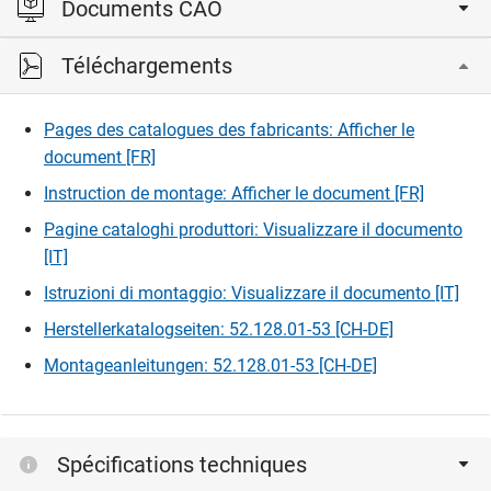
Documents CAO
Le diamètre et le pas des vis spéciales sont adaptés aux
stries des profils à queue d'aigle. Pour garantir un
Téléchargements
fonctionnement optimal, veuillez ne pas utiliser d’autre vis.
Veuillez vous connecter pour afficher et télécharger les
fichiers CAD.
Dimensions 4.8 x 13 mm pour une utilisation sans plinthe
Pages des catalogues des fabricants: Afficher le
en bois
document [FR]
Connexion
Dimensions 1.8 x 50 mm pour une utilisation avec plinthe
Instruction de montage: Afficher le document [FR]
en bois
Pagine cataloghi produttori: Visualizzare il documento
[IT]
Istruzioni di montaggio: Visualizzare il documento [IT]
Herstellerkatalogseiten: 52.128.01-53 [CH-DE]
Montageanleitungen: 52.128.01-53 [CH-DE]
Spécifications techniques