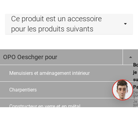
Ce produit est un accessoire
pour les produits suivants
OPO Oeschger pour
Bo
je
Menuisiers et aménagement intérieur
su
Pa
Charpentiers
De
qu
?
Je
su
Constructeur en verre et en métal
là
po
vo
aid
Ecoles