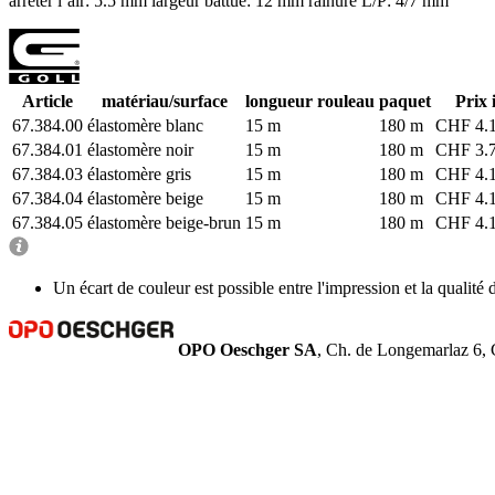
arrêter l’air: 5.5 mm
largeur battue: 12 mm
rainure L/P: 4/7 mm
Article
matériau/surface
longueur rouleau
paquet
Prix 
67.384.00
élastomère blanc
15 m
180 m
CHF 4.1
67.384.01
élastomère noir
15 m
180 m
CHF 3.7
67.384.03
élastomère gris
15 m
180 m
CHF 4.1
67.384.04
élastomère beige
15 m
180 m
CHF 4.1
67.384.05
élastomère beige-brun
15 m
180 m
CHF 4.1
Un écart de couleur est possible entre l'impression et la qualité d
OPO Oeschger SA
, Ch. de Longemarlaz 6, 