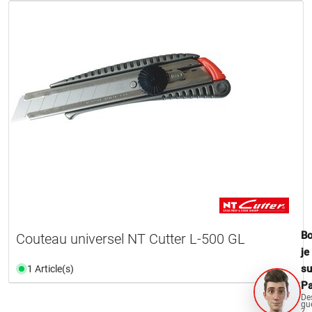
Bo
Couteau universel NT Cutter L-500 GL
je
su
1 Article(s)
Pa
De
qu
?