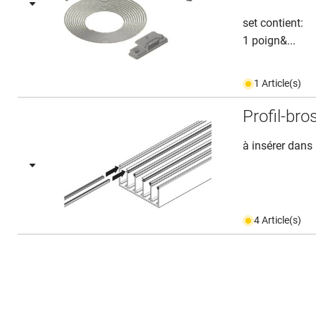
set contient:
1 poign&...
1 Article(s)
Profil-bro
à insérer dans 
4 Article(s)