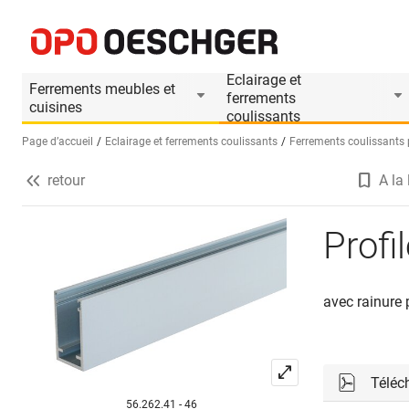
Profilé mural VITRIS Atrivant 80
Informations produit
Accessoires appropri
Eclairage et
Ferrements meubles et
ferrements
cuisines
coulissants
Page d’accueil
Eclairage et ferrements coulissants
Ferrements coulissants
retour
A la 
Sélectionnez une langue (FR)
Profi
avec rainure 
Téléc
56.262.41 - 46