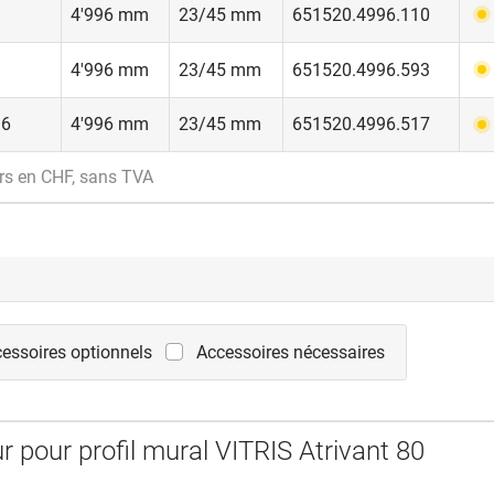
4'996 mm
23/45 mm
651520.4996.110
4'996 mm
23/45 mm
651520.4996.593
16
4'996 mm
23/45 mm
651520.4996.517
rs en CHF, sans TVA
essoires optionnels
Accessoires nécessaires
r pour profil mural VITRIS Atrivant 80