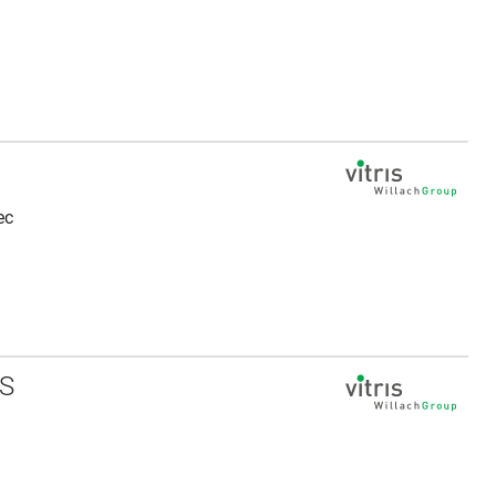
ec
IS