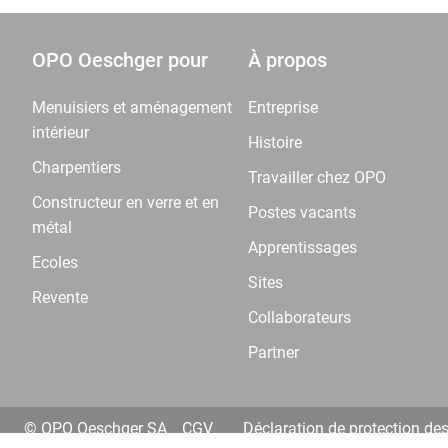
OPO Oeschger pour
À propos
Menuisiers et aménagement
Entreprise
intérieur
Histoire
Charpentiers
Travailler chez OPO
Constructeur en verre et en
Postes vacants
métal
Apprentissages
Ecoles
Sites
Revente
Collaborateurs
Partner
© OPO Oeschger SA
CGV
Déclaration de protection de