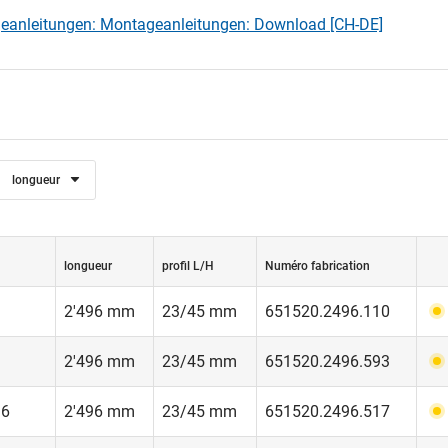
eanleitungen: Montageanleitungen: Download [CH-DE]
longueur
longueur
profil L/H
Numéro fabrication
2'496 mm
23/45 mm
651520.2496.110
2'496 mm
23/45 mm
651520.2496.593
16
2'496 mm
23/45 mm
651520.2496.517