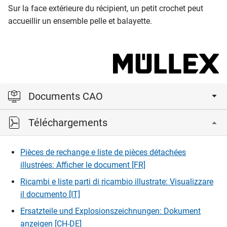
Sur la face extérieure du récipient, un petit crochet peut
accueillir un ensemble pelle et balayette.
Documents CAO
Téléchargements
Veuillez vous connecter pour afficher et télécharger les
fichiers CAD.
Pièces de rechange e liste de pièces détachées
illustrées: Afficher le document [FR]
Connexion
Ricambi e liste parti di ricambio illustrate: Visualizzare
il documento [IT]
Ersatzteile und Explosionszeichnungen: Dokument
anzeigen [CH-DE]