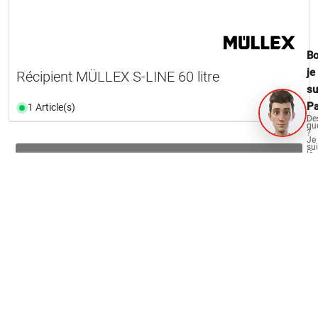
Bo
je
Récipient MÜLLEX S-LINE 60 litre
su
Pa
1 Article(s)
De
qu
?
Je
su
là
Charger d’autres produits
po
vo
aid
OPO Oeschger pour
Menuisiers et aménagement intérieur