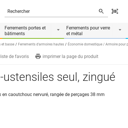
ire de
Ferrements portes et
Ferrements pour verre
bâtiments
et métal
 et basse
Ferrements d'armoires hautes
Économie domestique / Armoire pour p
liste de favoris
imprimer la page du produit
-ustensiles seul, zingué
x en caoutchouc nervuré, rangée de perçages 38 mm