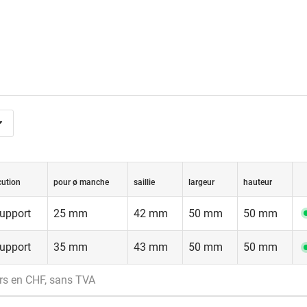
cution
pour ø manche
saillie
largeur
hauteur
support
25 mm
42 mm
50 mm
50 mm
support
35 mm
43 mm
50 mm
50 mm
rs en CHF, sans TVA