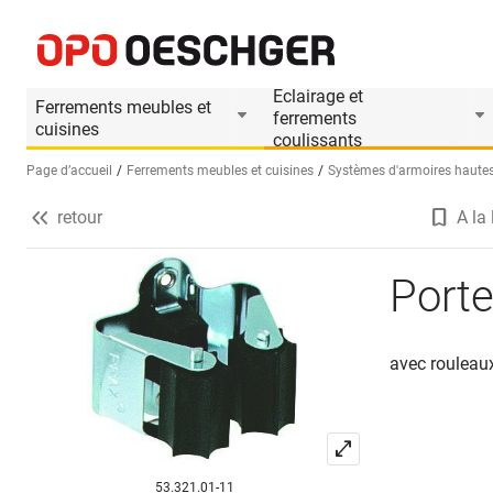
Porte-ustensiles seul, zingué
Informations produit
Le produit est accesso
Eclairage et
Ferrements meubles et
ferrements
cuisines
coulissants
Page d’accueil
Ferrements meubles et cuisines
Systèmes d'armoires hautes
retour
A la 
Sélectionnez une langue (FR)
Porte
avec rouleau
53.321.01-11