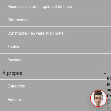
Menuisiers et aménagement intérieur
Charpentiers
Constructeur en verre et en métal
Ecoles
Revente
À propos
Bo
je
Entreprise
su
Pa
Histoire
De
qu
?
Je
su