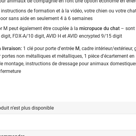
pour animaux de compagnie en font une option économe en énerg
instructions de formation et à la vidéo, votre chien ou votre chat
oor sans aide en seulement 4 à 6 semaines
 M peut également être couplée à la
micropuce du chat
– sont 
digit, FDX-A/10 digit, AVID H et AVID encrypted 9/15 digit
 livraison:
1 clé pour porte d'entrée
M
, cadre intérieur/extérieur,
portes non métalliques et métalliques, 1 pièce d'écartement e
de montage, instructions de dressage pour animaux domestiques,
fermeture
duit n’est plus disponible