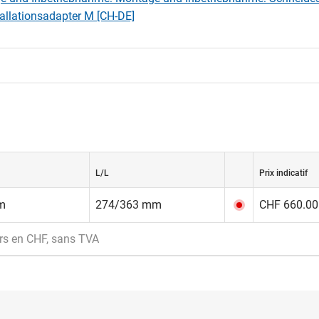
tallationsadapter M [CH-DE]
L/L
Prix indicatif
m
274/363 mm
CHF 660.00 
rs en CHF, sans TVA