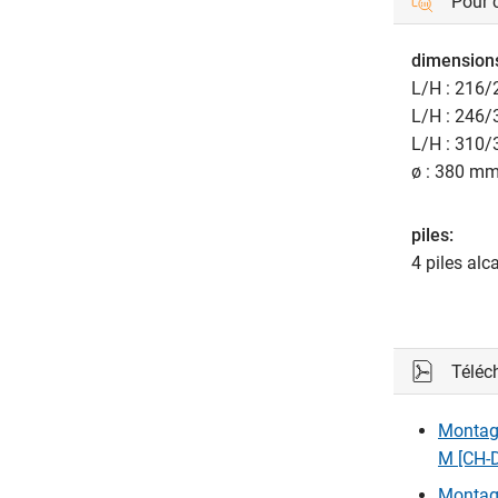
Pour
dimensions
L/H : 216/
L/H : 246/
L/H : 310/
ø : 380 mm
piles:
4 piles alc
Téléc
Montag
M [CH-
Montag