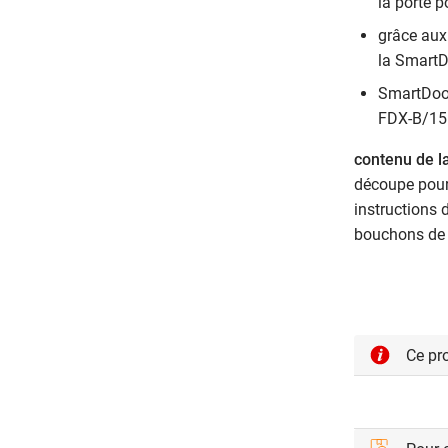
la porte 
grâce aux 
la SmartD
SmartDoor
FDX-B/15 
contenu de la
découpe pour 
instructions 
bouchons de 
Ce pro