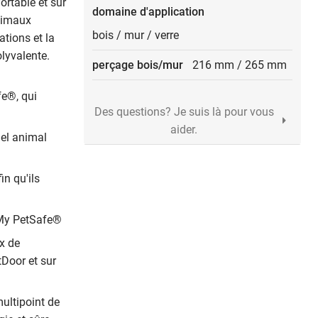
rtable et sûr
domaine d'application
animaux
bois
/
mur
/
verre
ations et la
olyvalente.
perçage bois/mur
216 mm
/
265 mm
e®, qui
Des questions? Je suis là pour vous
aider.
uel animal
n qu'ils
n My PetSafe®
x de
tDoor et sur
ultipoint de