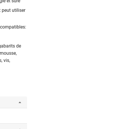
ie et sûre
 peut utiliser
compatibles:
 gabarits de
n mousse,
 vis,