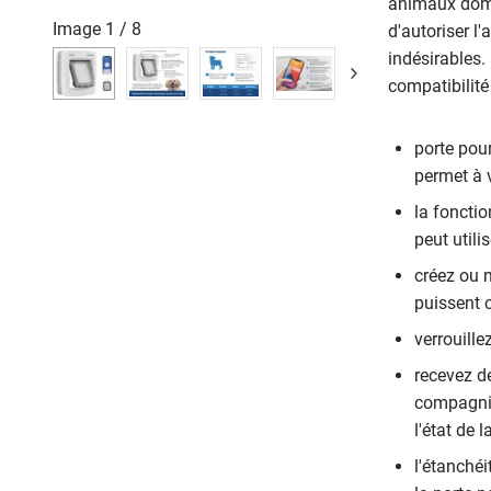
animaux dome
Image
1
/
8
d'autoriser 
indésirables.
compatibilité
porte pou
permet à v
la fonctio
peut utilis
créez ou 
puissent 
verrouill
recevez d
compagnie 
l'état de l
l'étanché