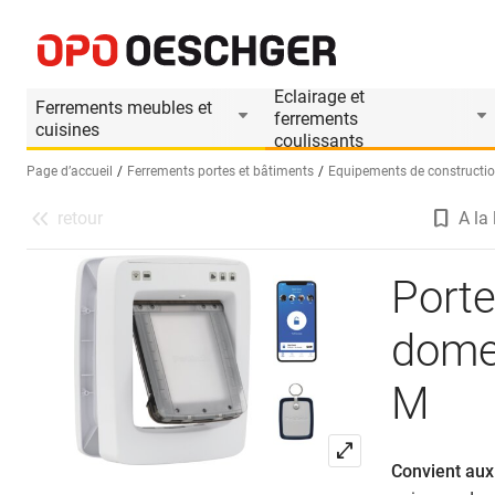
Porte connectée pour animaux domestiques P
Informations produit
Accessoires appropri
Eclairage et
Ferrements meubles et
ferrements
cuisines
coulissants
Page d’accueil
Ferrements portes et bâtiments
Equipements de constructi
retour
A la 
Sélectionnez une langue (FR)
Port
dome
M
Convient aux 