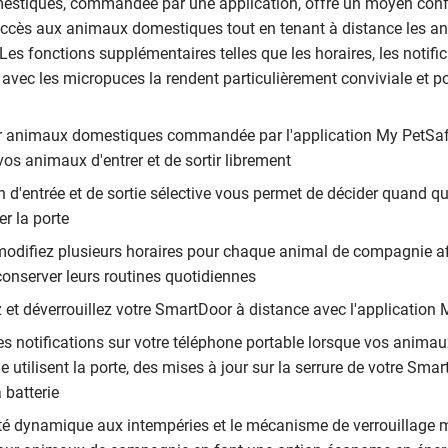
stiques, commandée par une application, offre un moyen confo
l'accès aux animaux domestiques tout en tenant à distance les 
 Les fonctions supplémentaires telles que les horaires, les notific
 avec les micropuces la rendent particulièrement conviviale et p
r animaux domestiques commandée par l'application My PetSaf
os animaux d'entrer et de sortir librement
n d'entrée et de sortie sélective vous permet de décider quand q
er la porte
modifiez plusieurs horaires pour chaque animal de compagnie afi
conserver leurs routines quotidiennes
ez et déverrouillez votre SmartDoor à distance avec l'applicatio
es notifications sur votre téléphone portable lorsque vos animau
utilisent la porte, des mises à jour sur la serrure de votre Smar
a batterie
ité dynamique aux intempéries et le mécanisme de verrouillage m