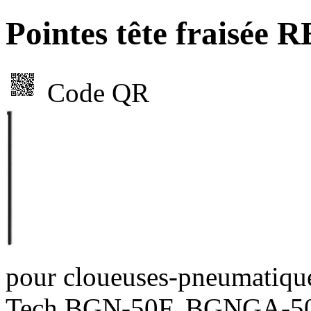
Pointes tête frais
Code QR
pour cloueuses-pneumatiq
Tech BGN-50F, BGNGA-50F