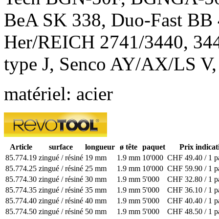
BeA SK 338, Duo-Fast BB 
Her/REICH 2741/3440, 3443
type J, Senco AY/AX/LS V,
matériel: acier
Article
surface
longueur
ø tête
paquet
Prix indicat
85.774.19
zingué / résiné
19 mm
1.9 mm
10'000
CHF 49.40 / 1 p
85.774.25
zingué / résiné
25 mm
1.9 mm
10'000
CHF 59.90 / 1 p
85.774.30
zingué / résiné
30 mm
1.9 mm
5'000
CHF 32.80 / 1 p
85.774.35
zingué / résiné
35 mm
1.9 mm
5'000
CHF 36.10 / 1 p
85.774.40
zingué / résiné
40 mm
1.9 mm
5'000
CHF 40.40 / 1 p
85.774.50
zingué / résiné
50 mm
1.9 mm
5'000
CHF 48.50 / 1 p