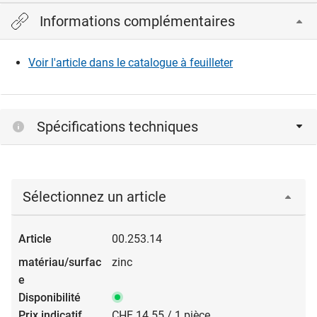
Informations complémentaires
Veuillez vous connecter pour afficher et télécharger les
fichiers CAD.
Voir l'article dans le catalogue à feuilleter
Connexion
Spécifications techniques
Sélectionnez un article
00.253.14
zinc
CHF 14.55 / 1 pièce