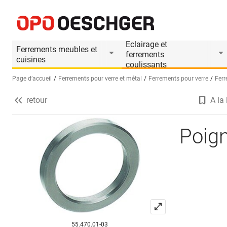
Poignées pour portes coulissantes
Informations produit
Accessoires appropri
Eclairage et
Ferrements meubles et
ferrements
cuisines
coulissants
Page d’accueil
Ferrements pour verre et métal
Ferrements pour verre
Ferr
retour
A la 
Sélectionnez une langue (FR)
Poign
55.470.01-03