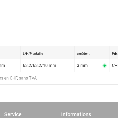
L/H/P entaille
excédent
Prix
 mm
63.2/63.2/10 mm
3 mm
CHF
rs en CHF, sans TVA
Service
Informations