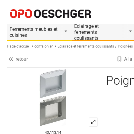
Poignées cuvettes CONFALONIERI
Informations produit
Eclairage et
Ferrements meubles et
ferrements
cuisines
coulissants
Page d’accueil
confalonieri
Eclairage et ferrements coulissants
Poignées à
retour
A la 
Sélectionnez une langue (FR)
Poig
43.113.14