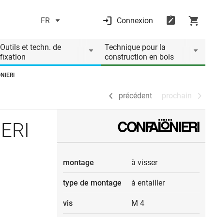
FR
Connexion
précédent
prochain
Outils et techn. de
Technique pour la
fixation
construction en bois
NIERI
précédent
prochain
IERI
montage
à visser
type de montage
à entailler
vis
M 4