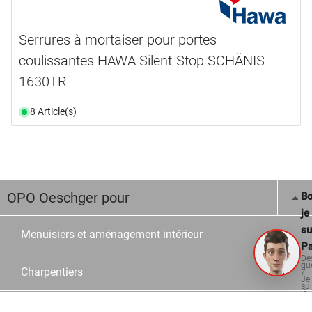
Serrures à mortaiser pour portes
coulissantes HAWA Silent-Stop SCHÄNIS
1630TR
8 Article(s)
OPO Oeschger pour
Bo
je
su
Menuisiers et aménagement intérieur
Pa
De
qu
Charpentiers
?
Je
su
là
po
vo
Constructeur en verre et en métal