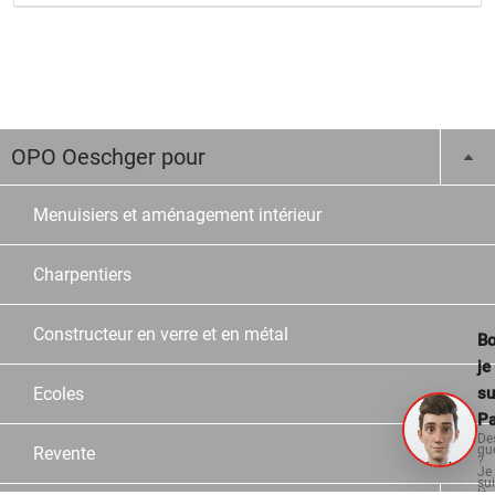
OPO Oeschger pour
Menuisiers et aménagement intérieur
Charpentiers
Constructeur en verre et en métal
Bo
je
Ecoles
su
Pa
De
qu
Revente
?
Je
su
là