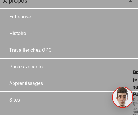
À propos
Entreprise
Histoire
Travailler chez OPO
Postes vacants
Bo
je
Apprentissages
su
Pa
Sites
De
qu
?
Je
su
là
Collaborateurs
po
vo
aid
Partner