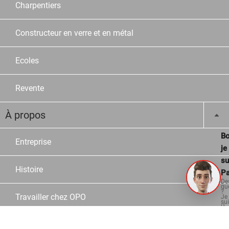
Charpentiers
Constructeur en verre et en métal
Ecoles
Revente
À propos
Bo
Entreprise
je
su
Histoire
Pa
De
qu
?
Travailler chez OPO
Je
su
là
po
vo
aid
Postes vacants