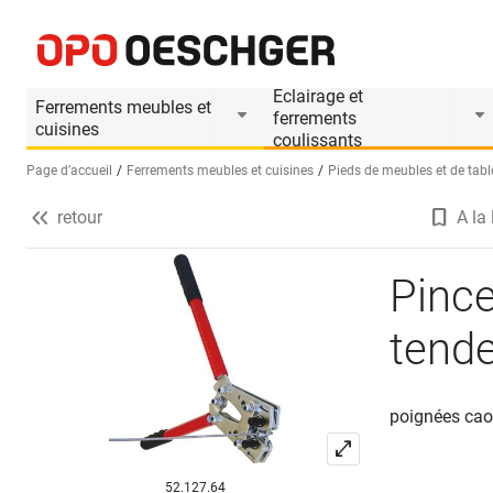
Pince à sertir pour système de tendeurs à câbles v
Informations produit
Le produit est accessoir
Eclairage et
Ferrements meubles et
ferrements
cuisines
coulissants
Page d’accueil
Ferrements meubles et cuisines
Pieds de meubles et de tabl
retour
A la 
Sélectionnez une langue (FR)
Pince
tende
poignées ca
52.127.64