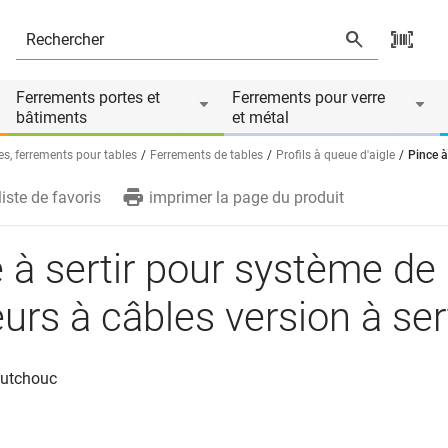
ersion à sertir
e de
Ferrements portes et
Ferrements pour verre
bâtiments
et métal
es, ferrements pour tables
Ferrements de tables
Profils à queue d'aigle
Pince à
liste de favoris
imprimer la page du produit
 à sertir pour système de
urs à câbles version à ser
outchouc