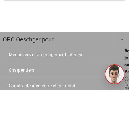
OPO Oeschger pour
Bo
Menuisiers et aménagement intérieur
je
su
Charpentiers
Pa
De
qu
?
Constructeur en verre et en métal
Je
su
là
po
vo
aid
Ecoles
Revente