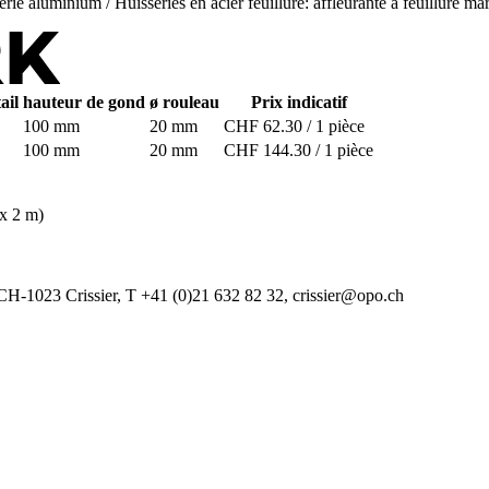
rie aluminium / Huisseries en acier
feuillure: affleurante à feuillure
mar
ail
hauteur de gond
ø rouleau
Prix indicatif
100 mm
20 mm
CHF 62.30 / 1 pièce
100 mm
20 mm
CHF 144.30 / 1 pièce
 x 2 m)
CH-1023 Crissier, T +41 (0)21 632 82 32, crissier@opo.ch