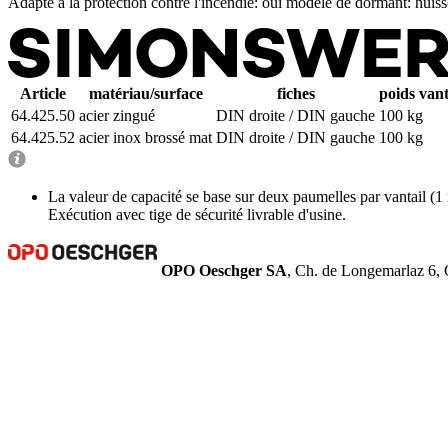
Adapté à la protection contre l'incendie: oui
modèle de dormant: huisse
Article
matériau/surface
fiches
poids vant
64.425.50
acier zingué
DIN droite / DIN gauche
100 kg
64.425.52
acier inox brossé mat
DIN droite / DIN gauche
100 kg
La valeur de capacité se base sur deux paumelles par vantail (1
Exécution avec tige de sécurité livrable d'usine.
OPO Oeschger SA
, Ch. de Longemarlaz 6, 