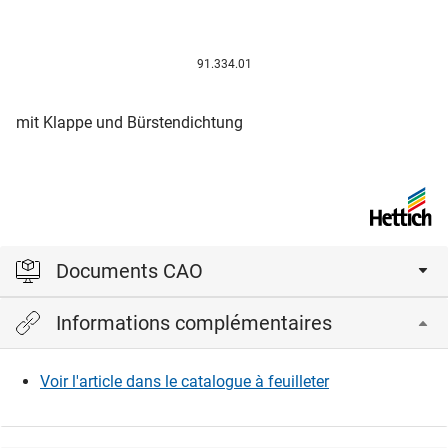
91.334.01
mit Klappe und Bürstendichtung
Documents CAO
Informations complémentaires
Veuillez vous connecter pour afficher et télécharger les
fichiers CAD.
Voir l'article dans le catalogue à feuilleter
Connexion