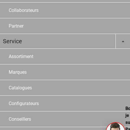
Collaborateurs
Partner
Service
Assortiment
Marques
Catalogues
Configurateurs
Bo
je
Conseillers
su
Pa