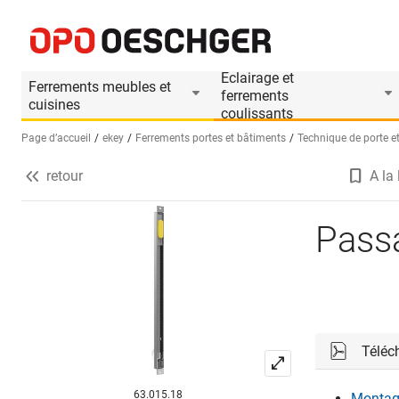
Passage de câble EKEY dLine
Informations produit
Accessoires appropriés
Eclairage et
Ferrements meubles et
ferrements
cuisines
coulissants
Page d’accueil
ekey
Ferrements portes et bâtiments
Technique de porte et
retour
A la 
Sélectionnez une langue (FR)
Pass
Téléc
63.015.18
Montag