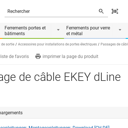
Ferrements portes et
Ferrements pour verre
bâtiments
et métal
 de sortie
Accessoires pour installations de portes électriques
Passages de câbl
liste de favoris
imprimer la page du produit
age de câble EKEY dLine
hargements
eanleitungen: Montageanleitungen: Download [CH-DE]