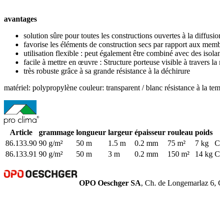
avantages
solution sûre pour toutes les constructions ouvertes à la diffusio
favorise les éléments de construction secs par rapport aux memb
utilisation flexible : peut également être combiné avec des isolan
facile à mettre en œuvre : Structure porteuse visible à travers 
très robuste grâce à sa grande résistance à la déchirure
matériel: polypropylène
couleur: transparent / blanc
résistance à la te
Article
grammage
longueur
largeur
épaisseur
rouleau
poids
86.133.90
90 g/m²
50 m
1.5 m
0.2 mm
75 m²
7 kg
C
86.133.91
90 g/m²
50 m
3 m
0.2 mm
150 m²
14 kg
C
OPO Oeschger SA
, Ch. de Longemarlaz 6, 