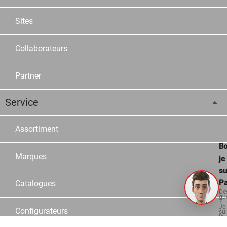
Sites
Collaborateurs
Partner
Service
Assortiment
Bo
Marques
je
su
Pa
Catalogues
De
qu
?
Je
Configurateurs
su
là
po