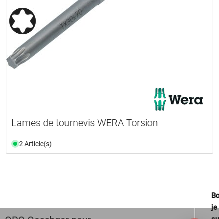
Lames de tournevis WERA Torsion
2 Article(s)
Bo
je