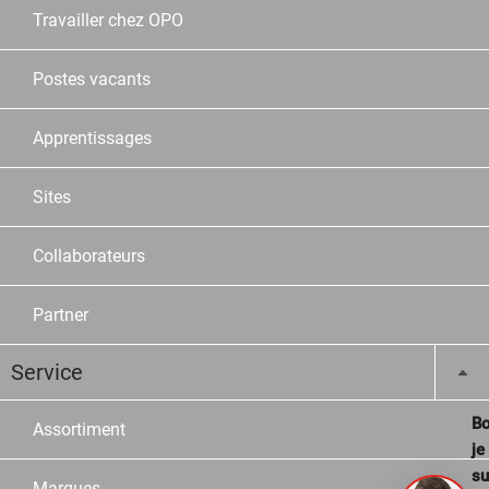
Travailler chez OPO
Postes vacants
Apprentissages
Sites
Collaborateurs
Partner
Service
Bo
Assortiment
je
su
Marques