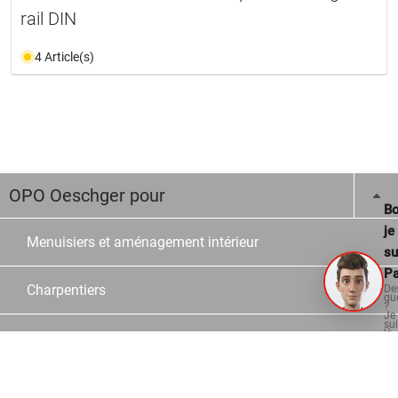
rail DIN
4 Article(s)
OPO Oeschger pour
Bo
je
Menuisiers et aménagement intérieur
su
Pa
Charpentiers
De
qu
?
Je
su
là
Constructeur en verre et en métal
po
vo
aid
Ecoles