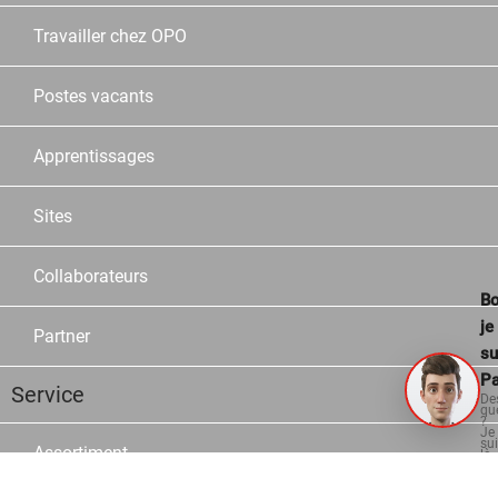
Travailler chez OPO
Postes vacants
Apprentissages
Sites
Collaborateurs
Bo
je
Partner
su
Pa
Service
De
qu
?
Je
su
Assortiment
là
po
vo
aid