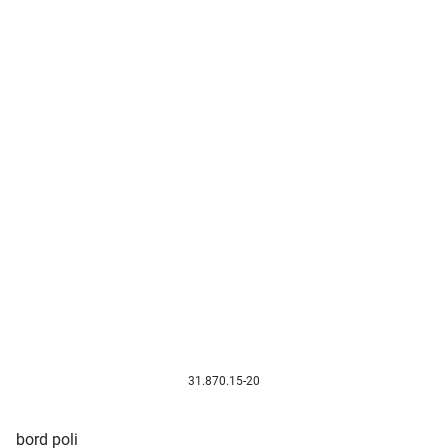
31.870.15-20
bord poli