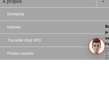
À propos
Entreprise
Bo
Histoire
je
su
Travailler chez OPO
Pa
De
qu
Postes vacants
?
Je
su
là
po
vo
Apprentissages
aid
Sites
Collaborateurs
Partner