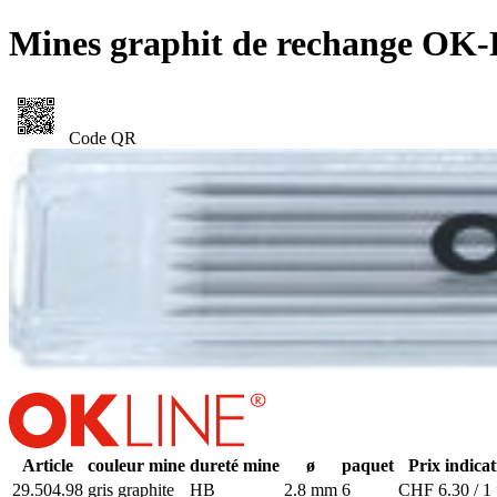
Mines graphit de rechange OK
Code QR
Article
couleur mine
dureté mine
ø
paquet
Prix indicat
29.504.98
gris graphite
HB
2.8 mm
6
CHF 6.30 / 1 