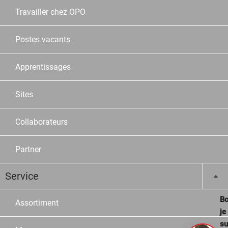
Travailler chez OPO
Postes vacants
Apprentissages
Sites
Collaborateurs
Partner
Service
Bo
Assortiment
je
su