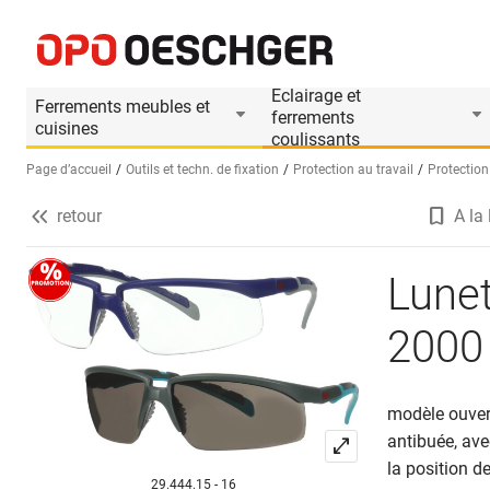
Lunettes de protection 3M™ Solus 2000
Informations produit
Le produit est accesso
Eclairage et
Ferrements meubles et
ferrements
cuisines
coulissants
Page d’accueil
Outils et techn. de fixation
Protection au travail
Protection
retour
A la 
Sélectionnez une langue (FR)
Lune
2000
modèle ouvert
antibuée, ave
la position d
29.444.15 - 16