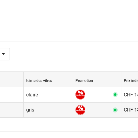
teinte des vitres
Promotion
Prix indi
claire
CHF 14
gris
CHF 18