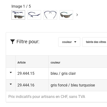
Image
1
/
5
Filtre pour:
couleur
teinte des vitres
Article
couleur
29.444.15
bleu / gris clair
29.444.16
gris foncé / bleu turquoise
Prix indicatifs pour artisans en CHF, sans TVA