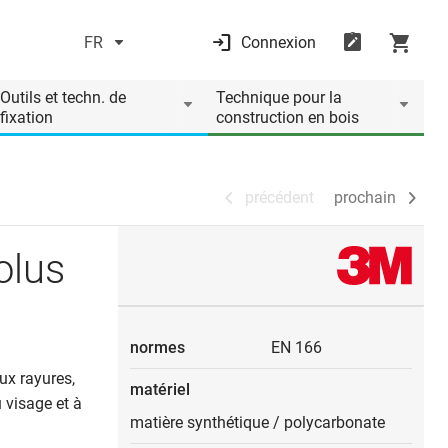
FR
Connexion
précédent
prochain
Outils et techn. de
Technique pour la
fixation
construction en bois
précédent
prochain
olus
normes
EN 166
ux rayures,
matériel
 visage et à
matière synthétique
/
polycarbonate