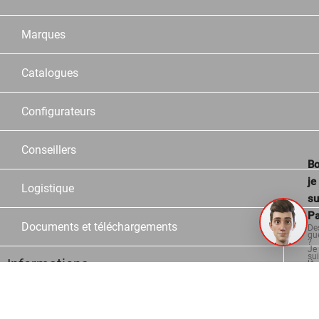
Marques
Catalogues
Configurateurs
Conseillers
Bo
je
Logistique
su
Pa
Documents et téléchargements
De
qu
?
Je
su
Informations
là
po
vo
aid
Contact