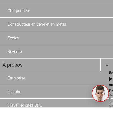
Charpentiers
Constructeur en verre et en métal
Ecoles
Revente
À propos
Bo
Entreprise
je
su
Pa
Histoire
De
qu
?
Je
Travailler chez OPO
su
là
po