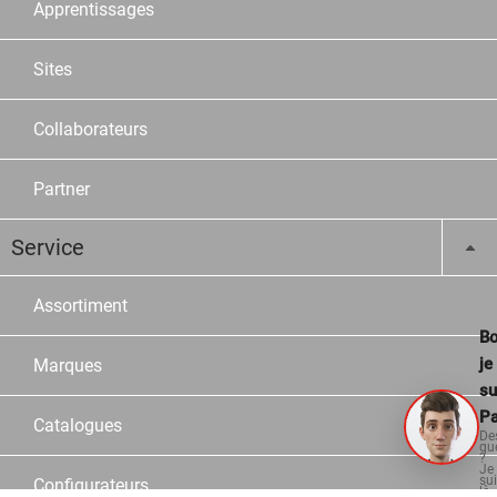
Apprentissages
Sites
Collaborateurs
Partner
Service
Assortiment
Bo
je
Marques
su
Pa
Catalogues
De
qu
?
Je
su
Configurateurs
là